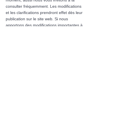
moment, aussi nous vous invitons à la
consulter fréquemment. Les modifications
et les clarifications prendront effet dès leur
publication sur le site web. Si nous
apportons des modifications importantes à
la présente politique, nous vous
informerons ici de sa mise à jour, afin que
vous sachiez quelles informations nous
recueillons, comment nous les utilisons et
dans quelles circonstances, le cas échéant,
nous les utilisons et/ou les divulguons.
Astute Dispute Resolution Sàrl
c/o Lawffice SA